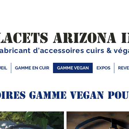
LACETS ARIZONA I
abricant d'accessoires cuirs & vé
EIL
GAMME EN CUIR
GAMME VEGAN
EXPOS
REV
OIRES GAMME VEGAN pou