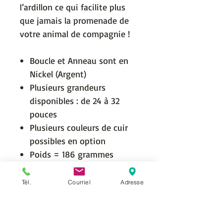
l’ardillon ce qui facilite plus
que jamais la promenade de
votre animal de compagnie !
Boucle et Anneau sont en
Nickel (Argent)
Plusieurs grandeurs
disponibles : de 24 à 32
pouces
Plusieurs couleurs de cuir
possibles en option
Poids = 186 grammes
Tél.
Courriel
Adresse
Livraison
La livraison est offerte partout
Personnalisation possible
au Canada selon le poids.