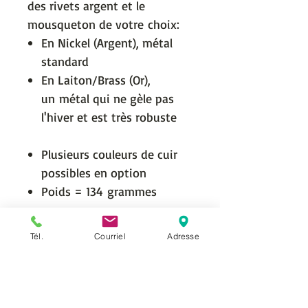
des rivets argent et le
mousqueton de votre choix:
En Nickel (Argent), métal
standard
En Laiton/Brass (Or),
un métal qui ne gèle pas
l'hiver et est très robuste
Plusieurs couleurs de cuir
possibles en option
Poids = 134 grammes
Livraison
Tél.
Courriel
Adresse
La livraison est offerte partout
Personnalisation possible
au Canada selon le poids.
Pour ce qui est du Nord du
Nous pouvons personnaliser le