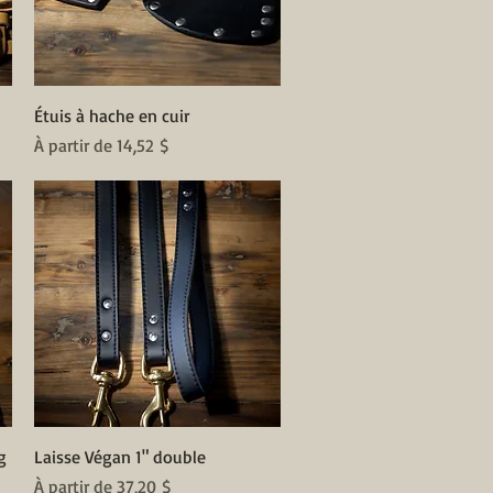
Aperçu rapide
Étuis à hache en cuir
Prix promotionnel
À partir de
14,52 $
Aperçu rapide
g
Laisse Végan 1" double
Prix promotionnel
À partir de
37,20 $