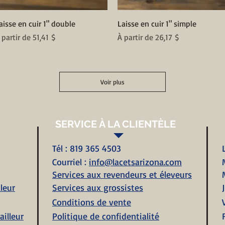
Aperçu rapide
Aperçu rapide
aisse en cuir 1" double
Laisse en cuir 1" simple
rix promotionnel
Prix promotionnel
 partir de
51,41 $
À partir de
26,17 $
Voir plus
SERVICE À LA CLIENTÈLE
Tél : 819 365 4503
Courriel :
info@lacetsarizona.com
Services aux revendeurs et éleveurs
leur
Services aux grossistes
Conditions de vente
ailleur
Politique de confidentialité