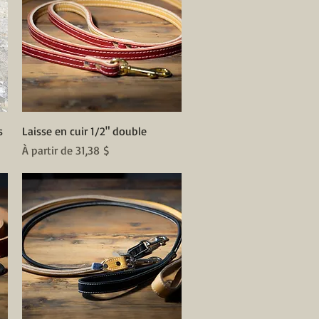
Aperçu rapide
s
Laisse en cuir 1/2" double
Prix promotionnel
À partir de
31,38 $