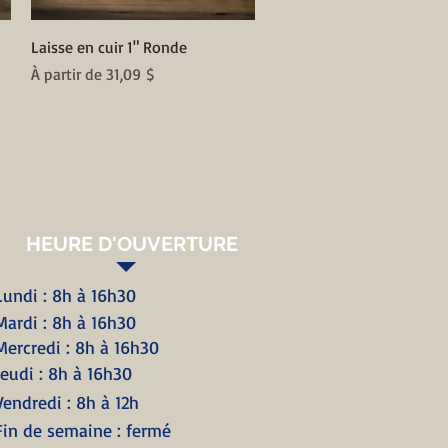
Aperçu rapide
Laisse en cuir 1" Ronde
Prix promotionnel
À partir de
31,09 $
HEURE D'OUVERTURE
Lundi : 8h à 16h30
Mardi : 8h à 16h30
Mercredi : 8h à 16h30
Jeudi : 8h à 16h30
Vendredi : 8h à 12h
Fin de semaine : fermé