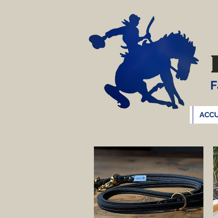
F
ACCU