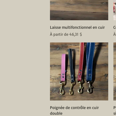
Aperçu rapide
Laisse multifonctionnel en cuir
C
Prix promotionnel
P
À partir de
46,31 $
À
Aperçu rapide
Poignée de contrôle en cuir
P
double
s