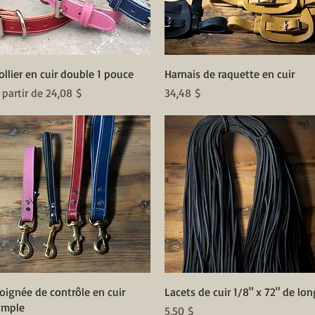
Aperçu rapide
Aperçu rapide
ollier en cuir double 1 pouce
Harnais de raquette en cuir
rix promotionnel
Prix
 partir de
24,08 $
34,48 $
Aperçu rapide
Aperçu rapide
oignée de contrôle en cuir
Lacets de cuir 1/8" x 72" de lon
imple
Prix
5,50 $