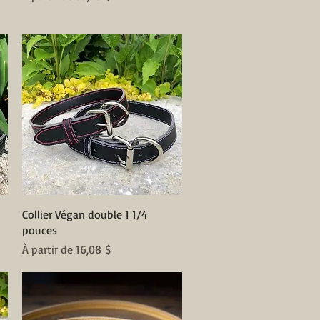
Aperçu rapide
Collier Végan double 1 1/4
pouces
Prix promotionnel
À partir de
16,08 $