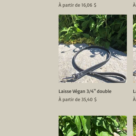
Prix promotionnel
P
À partir de
16,06 $
À
Aperçu rapide
Laisse Végan 3/4" double
L
Prix promotionnel
P
À partir de
35,40 $
À