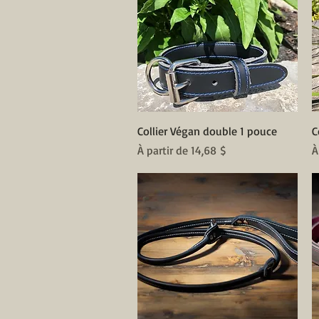
Aperçu rapide
Collier Végan double 1 pouce
C
Prix promotionnel
P
À partir de
14,68 $
À