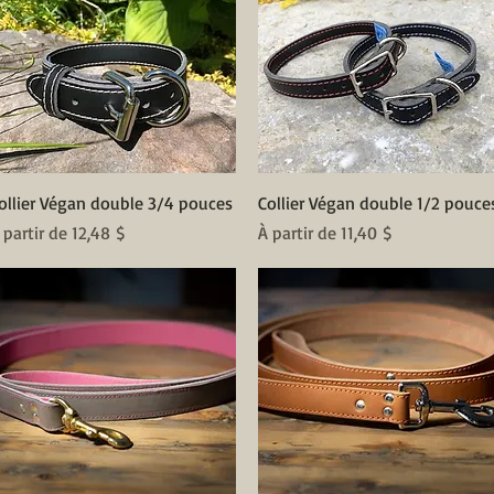
Aperçu rapide
Aperçu rapide
ollier Végan double 3/4 pouces
Collier Végan double 1/2 pouce
rix promotionnel
Prix promotionnel
 partir de
12,48 $
À partir de
11,40 $